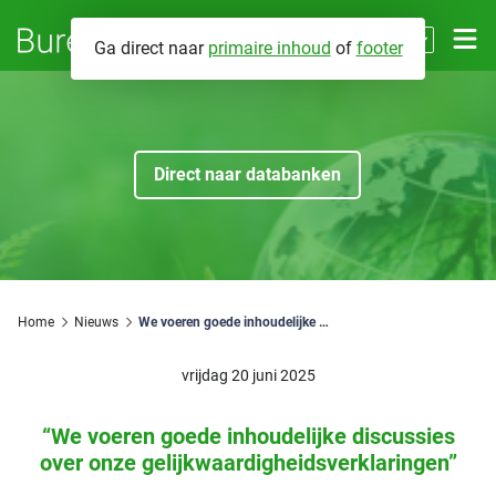
NL
Ga direct naar
primaire inhoud
of
footer
EN
Contact
Direct naar databanken
Databanken
Energieprestaties
Over BCRG
Brandveiligheid
Wat we doen
Home
Nieuws
We voeren goede inhoudelijke discussies over onze gelijkwaardigheidsverklaringen
Fabrikant eigenverklaringen
Mijn BCRG
Voor wie werken we
vrijdag 20 juni 2025
Installatiegeluid
Hoe werken we
“We voeren goede inhoudelijke discussies
Zoeken
over onze gelijkwaardigheidsverklaringen”