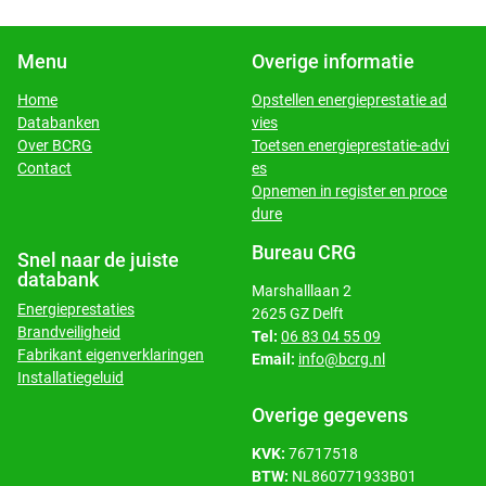
Menu
Overige informatie
Home
Opstellen energieprestatie ad
Databanken
vies
​​​​​​​Over BCRG
Toetsen energieprestatie-advi
​​​​​​​Contact
es
Opnemen in register en proce
dure
Bureau CRG
Snel naar de juiste
databank
Marshalllaan 2
Energieprestaties
2625 GZ Delft
Brandveiligheid
Tel:
06 83 04 55 09
Fabrikant eigenverklaringen
Email:
info@bcrg.nl
Installatiegeluid
Overige gegevens
KVK:
76717518
BTW:
NL860771933B01