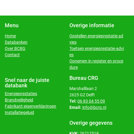
Menu
Overige informatie
Home
Opstellen energieprestatie ad
Databanken
vies
​​​​​​​Over BCRG
Toetsen energieprestatie-advi
​​​​​​​Contact
es
Opnemen in register en proce
dure
Bureau CRG
Snel naar de juiste
databank
Marshalllaan 2
Energieprestaties
2625 GZ Delft
Brandveiligheid
Tel:
06 83 04 55 09
Fabrikant eigenverklaringen
Email:
info@bcrg.nl
Installatiegeluid
Overige gegevens
KVK:
76717518