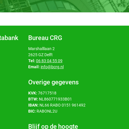
atabank
Bureau CRG
Marshalllaan 2
2625 GZ Delft
Tel:
06 83 04 55 09
Email:
info@bcrg.nl
Overige gegevens
KVK:
76717518
BTW:
NL860771933B01
IBAN:
NL66 RABO 0151 961492
BIC:
RABONL2U
Blijf op de hoogte