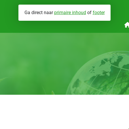
Ga direct naar
primaire inhoud
of
footer
nergieprestaties
Wat we doen
Brandveiligheid
V
abrikant eigenverklaringen
Hoe werken we
Installatiegeluid