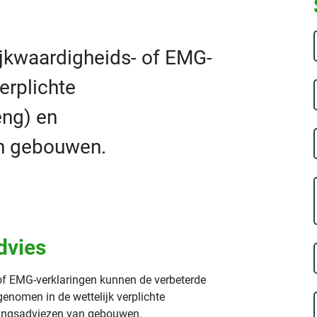
lijkwaardigheids- of EMG-
erplichte
eng) en
n gebouwen.
dvies
 of EMG-verklaringen kunnen de verbeterde
nomen in de wettelijk verplichte
aringsadviezen van gebouwen.