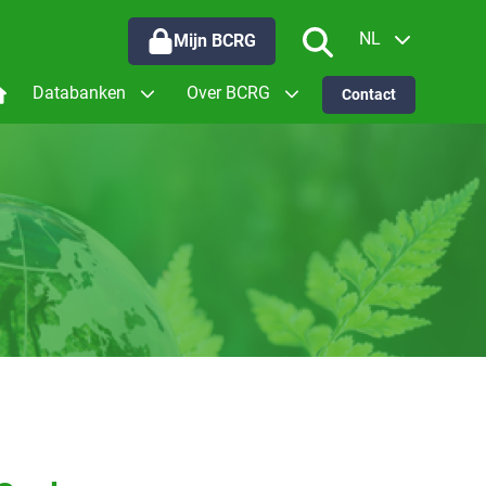
NL
Mijn BCRG
EN
Databanken
Over BCRG
Contact
oor wie werken we