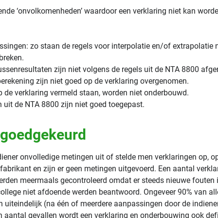
nde ‘onvolkomenheden’ waardoor een verklaring niet kan word
singen: zo staan de regels voor interpolatie en/of extrapolatie 
tbreken.
tussenresultaten zijn niet volgens de regels uit de NTA 8800 afge
erekening zijn niet goed op de verklaring overgenomen.
p de verklaring vermeld staan, worden niet onderbouwd.
n uit de NTA 8800 zijn niet goed toegepast.
 goedgekeurd
ener onvolledige metingen uit of stelde men verklaringen op, o
 fabrikant en zijn er geen metingen uitgevoerd. Een aantal verkl
den meermaals gecontroleerd omdat er steeds nieuwe fouten i
college niet afdoende werden beantwoord. Ongeveer 90% van all
 uiteindelijk (na één of meerdere aanpassingen door de indiener
n aantal gevallen wordt een verklaring en onderbouwing ook defi