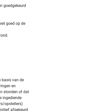
en goedgekeurd
niet goed op de
rond.
p basis van de
aringen en
n stonden of dat
e ingediende
s/opstellers)
nitief afgekeurd