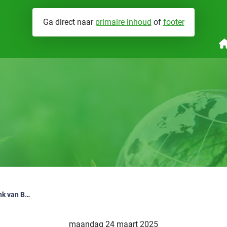
Ga direct naar
primaire inhoud
of
footer
nergieprestaties
Wat we doen
Brandveiligheid
V
abrikant eigenverklaringen
Hoe werken we
Installatiegeluid
Groeiend aantal verklaringen in databank van BCRG
maandag 24 maart 2025