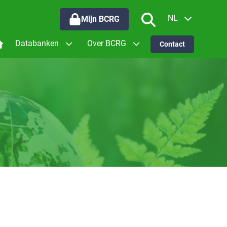
NL
Mijn BCRG
EN
Databanken
Over BCRG
Contact
oor wie werken we