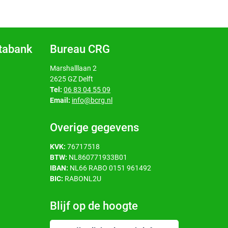
atabank
Bureau CRG
Marshalllaan 2
2625 GZ Delft
Tel:
06 83 04 55 09
Email:
info@bcrg.nl
Overige gegevens
KVK:
76717518
BTW:
NL860771933B01
IBAN:
NL66 RABO 0151 961492
BIC:
RABONL2U
Blijf op de hoogte