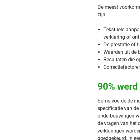
De meest voorkome
zijn:
Tekstuele aanpas
verklaring of on
De prestatie of 
Waarden uit de b
Resultaten die o
Correctiefactore
90% werd
Soms voerde de indi
specificatie van de
onderbouwingen wer
de vragen van het 
verklaringen worden
goedgekeurd. In ee