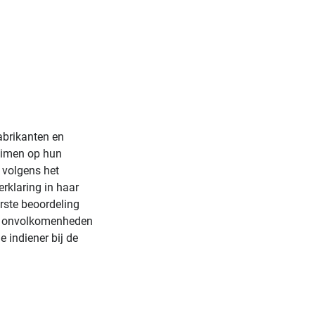
abrikanten en
laimen op hun
 volgens het
rklaring in haar
rste beoordeling
ine onvolkomenheden
 indiener bij de