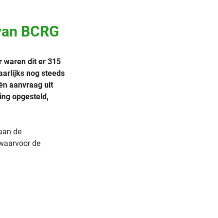
 van BCRG
r waren dit er 315
arlijks nog steeds
én aanvraag uit
ing opgesteld,
taan de
 waarvoor de