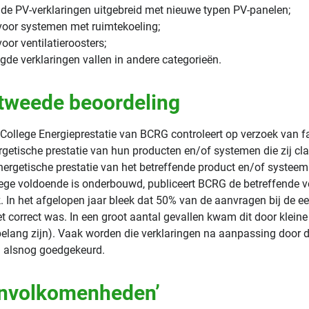
de PV-verklaringen uitgebreid met nieuwe typen PV-panelen;
voor systemen met ruimtekoeling;
oor ventilatieroosters;
de verklaringen vallen in andere categorieën.
 tweede beoordeling
 College Energieprestatie van BCRG controleert op verzoek van f
rgetische prestatie van hun producten en/of systemen die zij c
energetische prestatie van het betreffende product en/of systeem
lege voldoende is onderbouwd, publiceert BCRG de betreffende ve
 In het afgelopen jaar bleek dat 50% van de aanvragen bij de ee
iet correct was. In een groot aantal gevallen kwam dit door kle
elang zijn). Vaak worden die verklaringen na aanpassing door de
g alsnog goedgekeurd.
onvolkomenheden’