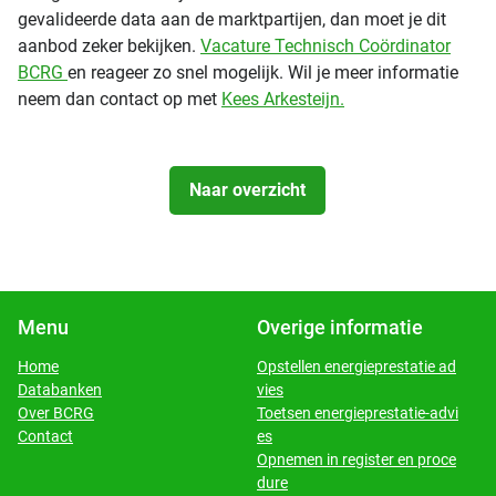
gevalideerde data aan de marktpartijen, dan moet je dit
aanbod zeker bekijken.
Vacature Technisch Coördinator
BCRG
en reageer zo snel mogelijk. Wil je meer informatie
neem dan contact op met
Kees Arkesteijn.
Naar overzicht
Menu
Overige informatie
Home
Opstellen energieprestatie ad
Databanken
vies
​​​​​​​Over BCRG
Toetsen energieprestatie-advi
​​​​​​​Contact
es
Opnemen in register en proce
dure