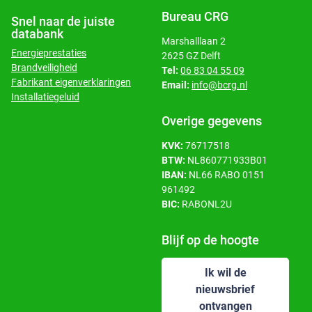
Bureau CRG
Snel naar de juiste
databank
Marshalllaan 2
Energieprestaties
2625 GZ Delft
Brandveiligheid
Tel:
06 83 04 55 09
Fabrikant eigenverklaringen
Email:
info@bcrg.nl
Installatiegeluid
Overige gegevens
KVK:
76717518
BTW:
NL860771933B01
IBAN:
NL66 RABO 0151
961492
BIC:
RABONL2U
Blijf op de hoogte
Ik wil de
nieuwsbrief
ontvangen