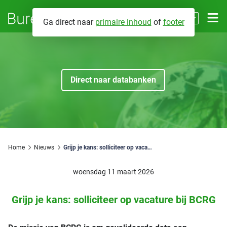
NL
Ga direct naar
primaire inhoud
of
footer
EN
Contact
Direct naar databanken
Databanken
Energieprestaties
Over BCRG
Brandveiligheid
Wat we doen
Home
Nieuws
Grijp je kans: solliciteer op vacature bij BCRG
Fabrikant eigenverklaringen
Mijn BCRG
Voor wie werken we
woensdag 11 maart 2026
Installatiegeluid
Hoe werken we
Grijp je kans: solliciteer op vacature bij BCRG
Zoeken