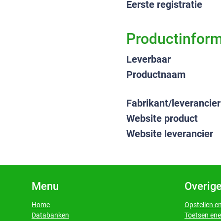
Eerste registratie
Productinform
Leverbaar
Productnaam
Fabrikant/leverancier
Website product
Website leverancier
Menu
Overige
Home
Opstellen e
Databanken
Toetsen ene