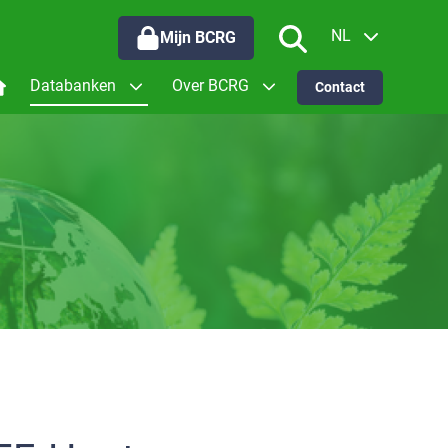
NL
Mijn BCRG
EN
Databanken
Over BCRG
Contact
oor wie werken we