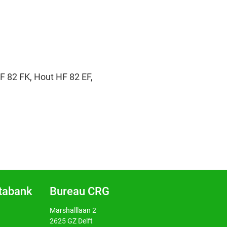
F 82 FK, Hout HF 82 EF,
atabank
Bureau CRG
Marshalllaan 2
2625 GZ Delft