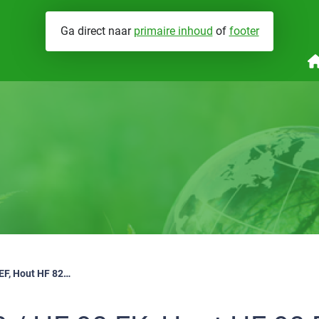
Ga direct naar
primaire inhoud
of
footer
nergieprestaties
Wat we doen
Brandveiligheid
V
abrikant eigenverklaringen
Hoe werken we
Installatiegeluid
Hout HF 90 / HF 90 FK, Hout HF 90 EF, Hout HF 82 / HF 82 FK, Hout HF 82 EF, Hout HF 68