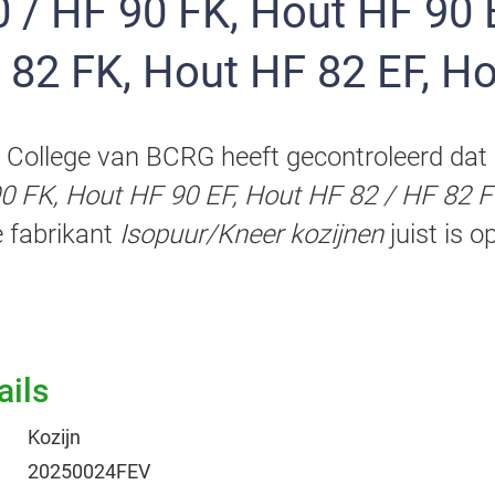
 82 FK, Hout HF 82 EF, H
 College van BCRG heeft gecontroleerd dat 
0 FK, Hout HF 90 EF, Hout HF 82 / HF 82 F
 fabrikant
Isopuur/Kneer kozijnen
juist is o
ails
Kozijn
20250024FEV