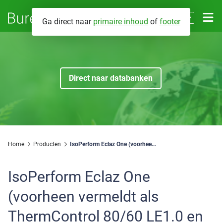
NL
Ga direct naar
primaire inhoud
of
footer
EN
Contact
Direct naar databanken
Databanken
Energieprestaties
Over BCRG
Brandveiligheid
Wat we doen
Home
Producten
IsoPerform Eclaz One (voorheen vermeldt als ThermControl 80/60 LE1.0 en als Climaplus Eclaz One)
Fabrikant eigenverklaringen
Mijn BCRG
Voor wie werken we
Installatiegeluid
IsoPerform Eclaz One
Hoe werken we
(voorheen vermeldt als
Zoeken
ThermControl 80/60 LE1.0 en