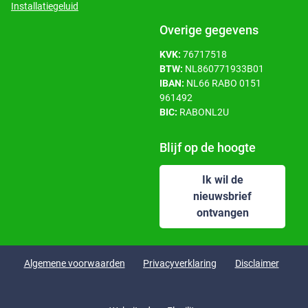
Installatiegeluid
Overige gegevens
KVK:
76717518
BTW:
NL860771933B01
IBAN:
NL66 RABO 0151
961492
BIC:
RABONL2U
Blijf op de hoogte
Ik wil de
nieuwsbrief
ontvangen
Algemene voorwaarden
Privacyverklaring
Disclaimer