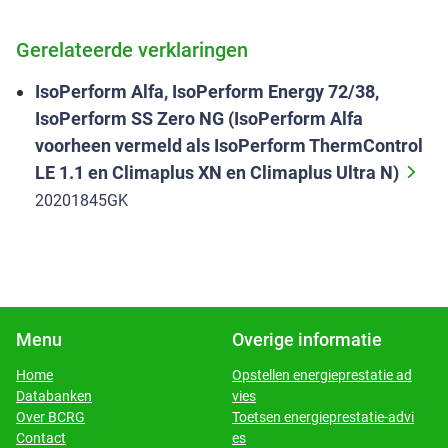
Gerelateerde verklaringen
IsoPerform Alfa, IsoPerform Energy 72/38,
IsoPerform SS Zero NG (IsoPerform Alfa
voorheen vermeld als IsoPerform ThermControl
LE 1.1 en Climaplus XN en Climaplus Ultra N)
20201845GK
Menu
Overige informatie
Home
Opstellen energieprestatie ad
Databanken
vies
​​​​​​​Over BCRG
Toetsen energieprestatie-advi
​​​​​​​Contact
es