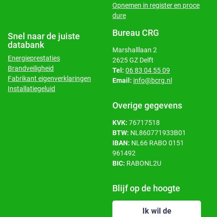
Opnemen in register en proce
dure
Bureau CRG
Snel naar de juiste
databank
Marshalllaan 2
Energieprestaties
2625 GZ Delft
Brandveiligheid
Tel:
06 83 04 55 09
Fabrikant eigenverklaringen
Email:
info@bcrg.nl
Installatiegeluid
Overige gegevens
KVK:
76717518
BTW:
NL860771933B01
IBAN:
NL66 RABO 0151
961492
BIC:
RABONL2U
Blijf op de hoogte
Ik wil de