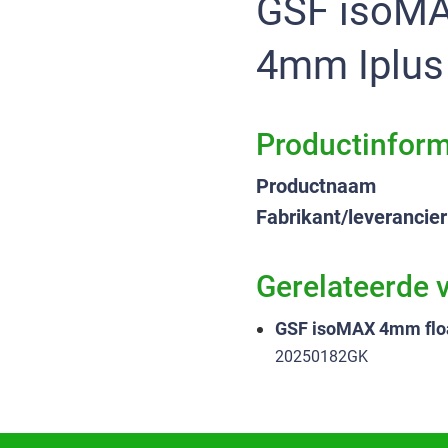
GSF isoMAX 4mm floatglas 15mm Argon 90%
4mm Iplus
Productinform
Productnaam
Fabrikant/leverancier
Gerelateerde 
GSF isoMAX 4mm flo
20250182GK