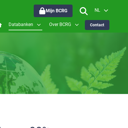
NL
Mijn BCRG
EN
Databanken
Over BCRG
Contact
oor wie werken we