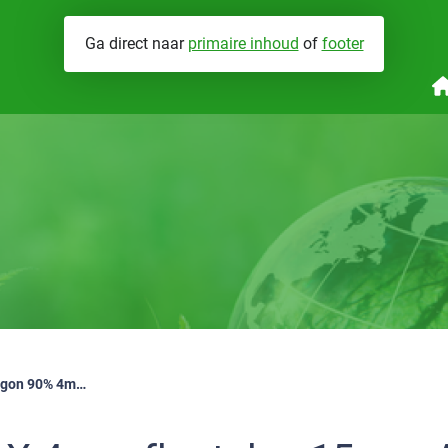
Ga direct naar
primaire inhoud
of
footer
nergieprestaties
Wat we doen
Brandveiligheid
V
abrikant eigenverklaringen
Hoe werken we
Installatiegeluid
GSF isoMAX 4mm floatglas 15mm Argon 90% 4mm Iplus coating