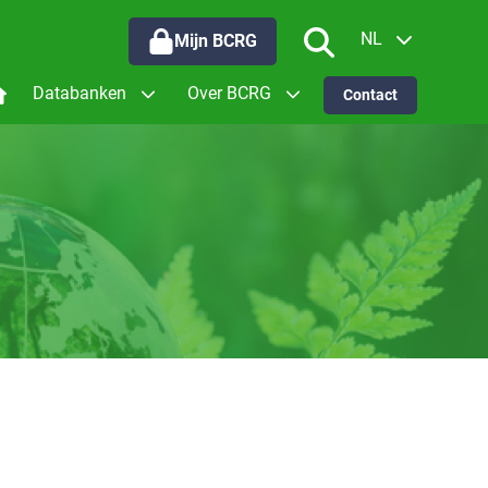
NL
Mijn BCRG
EN
Databanken
Over BCRG
Contact
oor wie werken we