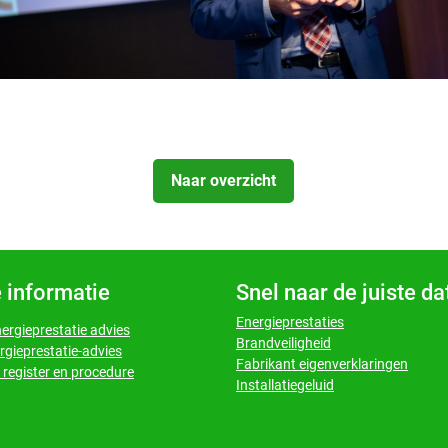
Naar overzicht
 informatie
Snel naar de juiste d
Energieprestaties
nergieprestatie advies
Brandveiligheid
rgieprestatie-advies
Fabrikant eigenverklaringen
register en procedure
Installatiegeluid