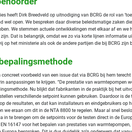
oehoorder’
es heeft Dirk Breedveld op uitnodiging van BCRG de rol van ‘toe
d wel open. We bespreken daar diverse beleidsmatige zaken die
en. We stemmen actuele ontwikkelingen met elkaar af en we h
ijn. Dat is belangrijk, omdat we zo via korte lijnen informatie u
j op het ministerie als ook de andere partijen die bij BCRG zijn 
 bepalingsmethode
n concreet voorbeeld van een issue dat via BCRG bij hem terec
arin aanpassingen te krijgen. “De prestatie van warmtepompen w
ngsmethode. Nu blijkt dat fabrikanten in de praktijk bij het uitv
tellen verschillende setpoint kunnen gebruiken. Daardoor is de t
t op de resultaten, en dat kan installateurs en eindgebruikers op 
ten we eraan om dit in de NTA 8800 te regelen. Maar al snel be
a in te brengen om de setpoints voor de testen direct in de Euro
EN 16147 voor het bepalen van prestaties van warmtepompen, a
n Europa besproken. Dit is dus duidelijk zo’n onderwerp dat van