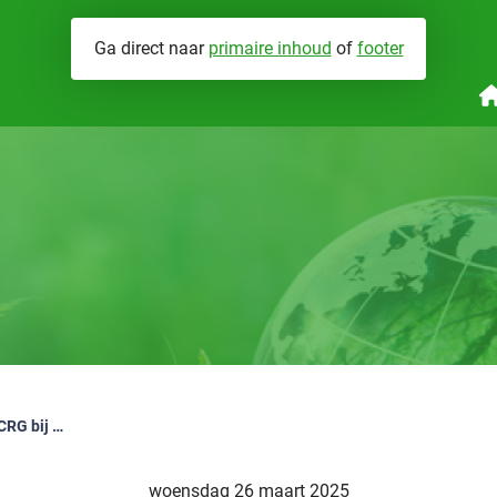
Ga direct naar
primaire inhoud
of
footer
nergieprestaties
Wat we doen
Brandveiligheid
V
abrikant eigenverklaringen
Hoe werken we
Installatiegeluid
Veel waardering voor dienstverlening BCRG bij ministerie van VRO
woensdag 26 maart 2025