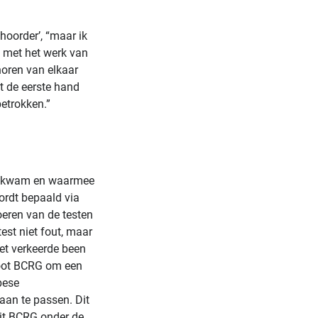
hoorder’, “maar ik
 met het werk van
oren van elkaar
it de eerste hand
betrokken.”
ht kwam en waarmee
ordt bepaald via
oeren van de testen
est niet fout, maar
het verkeerde been
sloot BCRG om een
pese
an te passen. Dit
uit BCRG onder de