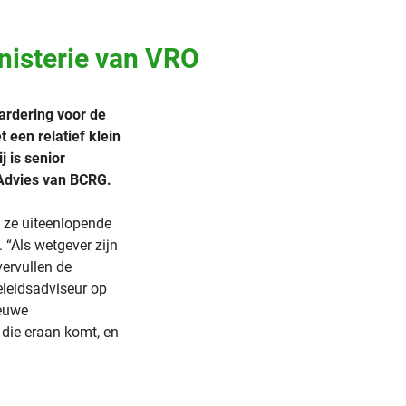
nisterie van VRO
ardering voor de
een relatief klein
j is senior
 Advies van BCRG.
t ze uiteenlopende
 “Als wetgever zijn
vervullen de
beleidsadviseur op
ieuwe
die eraan komt, en