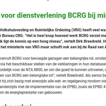
 voor dienstverlening BCRG bij mi
 Volkshuisvesting en Ruimtelijke Ordening (VRO) heeft veel wa
n Bureau CRG. “Het is heel knap hoeveel werk BCRG verzet met 
k ligt de kennis op een hoog niveau”, vertelt Dirk Breedveld. Hi
j het ministerie van VRO maar schuift ook aan bij de Raad van
e vervult BCRG voor bevoegde gezagen een belangrijke rol, omda
 via het beschikbaar stellen van de verklaringen in hun database.
ordelijk voor de NTA 8800, en om die goed te kunnen uitvoeren, 
gen van BCRG een belangrijke rol”, vertelt Breedveld. Als senior 
t hij zich bezig met enerzijds alle wet- en regelgeving rondom n
nderzijds met de implementatie van de EPBD, zoals de EPBD 4 
om de energieprestatie van gebouwen.