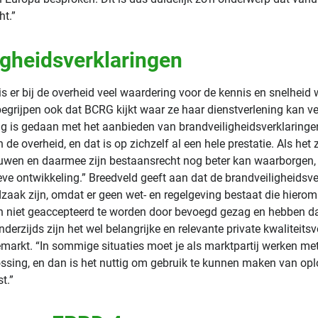
ht.”
igheidsverklaringen
is er bij de overheid veel waardering voor de kennis en snelhei
begrijpen ook dat BCRG kijkt waar ze haar dienstverlening kan v
rug is gedaan met het aanbieden van brandveiligheidsverklaringe
de overheid, en dat is op zichzelf al een hele prestatie. Als het 
uwen en daarmee zijn bestaansrecht nog beter kan waarborgen, 
eve ontwikkeling.” Breedveld geeft aan dat de brandveiligheidsv
zaak zijn, omdat er geen wet- en regelgeving bestaat die hiero
n niet geaccepteerd te worden door bevoegd gezag en hebben d
nderzijds zijn het wel belangrijke en relevante private kwaliteits
emarkt. “In sommige situaties moet je als marktpartij werken me
ssing, en dan is het nuttig om gebruik te kunnen maken van opl
t.”