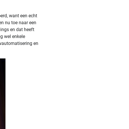
oerd, want een echt
ken nu toe naar een
ings en dat heeft
og wel enkele
wautomatisering en