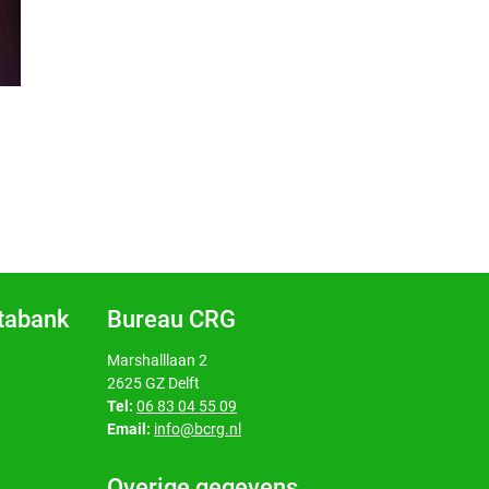
atabank
Bureau CRG
Marshalllaan 2
2625 GZ Delft
Tel:
06 83 04 55 09
Email:
info@bcrg.nl
Overige gegevens