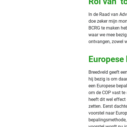
Rol van ‘t
In de Raad van Advi
doe zeker mijn mon
BCRG te maken hebb
waar we mee bezig z
ontvangen, zowel wi
Europese
Breedveld geeft ee
hij bezig is om da
een Europese bepali
om de COP vast te s
heeft dit wel effec
zetten. Eerst dach
voorstel naar Europ
bepalingsmethode, 
voorstel wordt nu i