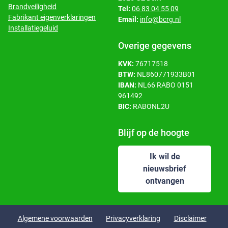
Brandveiligheid
Tel:
06 83 04 55 09
Fabrikant eigenverklaringen
Email:
info@bcrg.nl
Installatiegeluid
Overige gegevens
KVK:
76717518
BTW:
NL860771933B01
IBAN:
NL66 RABO 0151
961492
BIC:
RABONL2U
Blijf op de hoogte
Ik wil de
nieuwsbrief
ontvangen
Algemene voorwaarden
Privacyverklaring
Disclaimer