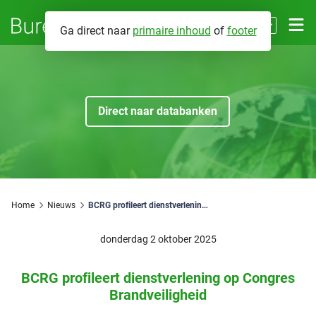
NL
Ga direct naar
primaire inhoud
of
footer
EN
Contact
Direct naar databanken
Databanken
Energieprestaties
Over BCRG
Brandveiligheid
Wat we doen
Home
Nieuws
BCRG profileert dienstverlening op Congres Brandveiligheid
Fabrikant eigenverklaringen
Mijn BCRG
Voor wie werken we
donderdag 2 oktober 2025
Installatiegeluid
Hoe werken we
BCRG profileert dienstverlening op Congres
Zoeken
Brandveiligheid