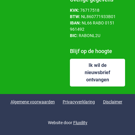
KVK:
76717518
BTW:
NL860771933B01
IBAN:
NL66 RABO 0151
961492
BIC:
RABONL2U
Blijf op de hoogte
Ik wil de
nieuwsbrief
ontvangen
Algemene voorwaarden
Privacyverklaring
Disclaimer
Website door
Fluxility