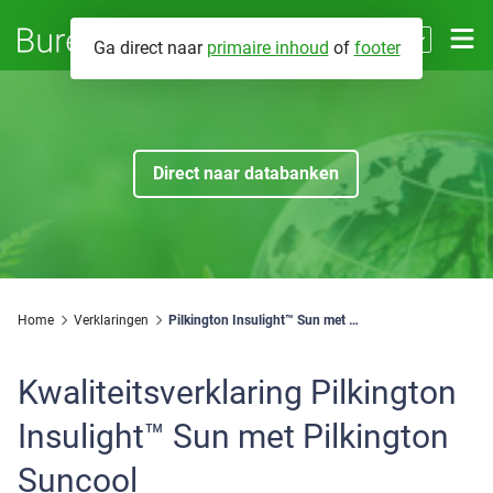
NL
Ga direct naar
primaire inhoud
of
footer
EN
Contact
Direct naar databanken
Databanken
Energieprestaties
Over BCRG
Brandveiligheid
Wat we doen
Home
Verklaringen
Pilkington Insulight™ Sun met Pilkington Suncool
Fabrikant eigenverklaringen
Mijn BCRG
Voor wie werken we
Installatiegeluid
Kwaliteitsverklaring
Pilkington
Hoe werken we
Insulight™ Sun met Pilkington
Zoeken
Suncool