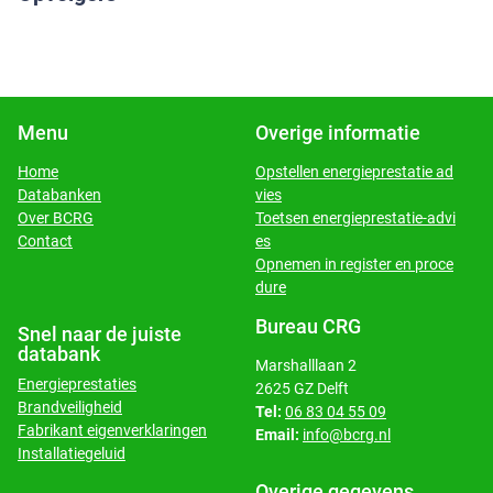
Menu
Overige informatie
Home
Opstellen energieprestatie ad
Databanken
vies
​​​​​​​Over BCRG
Toetsen energieprestatie-advi
​​​​​​​Contact
es
Opnemen in register en proce
dure
Bureau CRG
Snel naar de juiste
databank
Marshalllaan 2
Energieprestaties
2625 GZ Delft
Brandveiligheid
Tel:
06 83 04 55 09
Fabrikant eigenverklaringen
Email:
info@bcrg.nl
Installatiegeluid
Overige gegevens