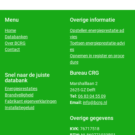
Menu
Overige informatie
Home
Opstellen energieprestatie ad
Databanken
vies
​​​​​​​Over BCRG
Toetsen energieprestatie-advi
​​​​​​​Contact
es
Opnemen in register en proce
dure
Bureau CRG
Snel naar de juiste
databank
Marshalllaan 2
Energieprestaties
2625 GZ Delft
Brandveiligheid
Tel:
06 83 04 55 09
Fabrikant eigenverklaringen
Email:
info@bcrg.nl
Installatiegeluid
Overige gegevens
KVK:
76717518