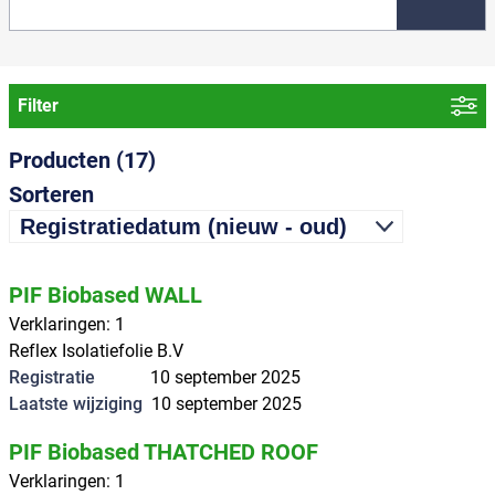
Filter
Categorie
Producten (17)
Bouwkundig
Sorteren
Generieke verklaringen
PV-cellen
PIF Biobased WALL
Ruimtekoeling
Verklaringen
:
1
Ruimteverwarming
Reflex Isolatiefolie B.V
Tapwater
Registratie
10 september 2025
Ventilatie
Laatste wijziging
10 september 2025
PIF Biobased THATCHED ROOF
Verklaringen
:
1