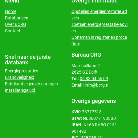
Menu
Overige informatie
Home
Opstellen energieprestatie ad
Databanken
vies
​​​​​​​Over BCRG
Toetsen energieprestatie-advi
​​​​​​​Contact
es
Opnemen in register en proce
dure
Bureau CRG
Snel naar de juiste
databank
Marshalllaan 2
Energieprestaties
2625 GZ Delft
Brandveiligheid
Tel:
06 83 04 55 09
Fabrikant eigenverklaringen
Email:
info@bcrg.nl
Installatiegeluid
Overige gegevens
KVK:
76717518
BTW:
NL860771933B01
IBAN:
NL66 RABO 0151
961492
BIC:
RABONL2U