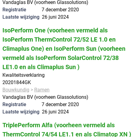
Vandaglas BV (voorheen Glassolutions)
Ruimteverwarming
Registratie
7 december 2020
Laatste wijziging
26 juni 2024
Tapwater
Ventilatie
IsoPerform One (voorheen vermeld als
IsoPerform ThermControl 72/52 LE 1.0 en
Leverbaar
Climaplus One) en IsoPerform Sun (voorheen
Leverbaar
vermeld als IsoPerform SolarControl 72/38
Niet leverbaar
LE1.0 en als Climaplus Sun )
Kwaliteitsverklaring
Toepassing
20201844GK
Woningbouw
Bouwkundig
Ramen
Vandaglas BV (voorheen Glassolutions)
Utiliteitsbouw
Registratie
7 december 2020
Laatste wijziging
26 juni 2024
TriplePerform Alfa (voorheen vermeld als
ThermControl 74/54 LE1.1 en als Climatop XN )