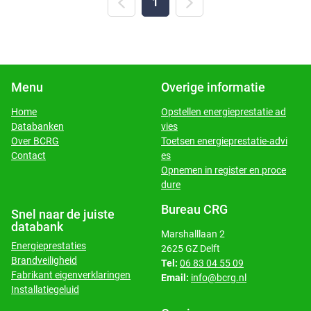
1
Menu
Overige informatie
Home
Opstellen energieprestatie ad
Databanken
vies
​​​​​​​Over BCRG
Toetsen energieprestatie-advi
​​​​​​​Contact
es
Opnemen in register en proce
dure
Bureau CRG
Snel naar de juiste
databank
Marshalllaan 2
Energieprestaties
2625 GZ Delft
Brandveiligheid
Tel:
06 83 04 55 09
Fabrikant eigenverklaringen
Email:
info@bcrg.nl
Installatiegeluid