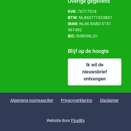
Overige gegevens
KVK:
76717518
BTW:
NL860771933B01
IBAN:
NL66 RABO 0151
961492
BIC:
RABONL2U
Blijf op de hoogte
Ik wil de
nieuwsbrief
ontvangen
Algemene voorwaarden
Privacyverklaring
Disclaimer
Website door
Fluxility