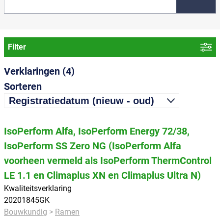
Filter
Soort verklaring
Verklaringen (4)
Kwaliteitsverklaring
Sorteren
Gelijkwaardigheidsverklaring
EMG-verklaring
IsoPerform Alfa, IsoPerform Energy 72/38,
Kwaliteitsverklaring onder certificatie
IsoPerform SS Zero NG (IsoPerform Alfa
Categorie
voorheen vermeld als IsoPerform ThermControl
Bouwkundig
LE 1.1 en Climaplus XN en Climaplus Ultra N)
Generieke verklaringen
Kwaliteitsverklaring
20201845GK
PV-cellen
Bouwkundig
Ramen
Ruimtekoeling